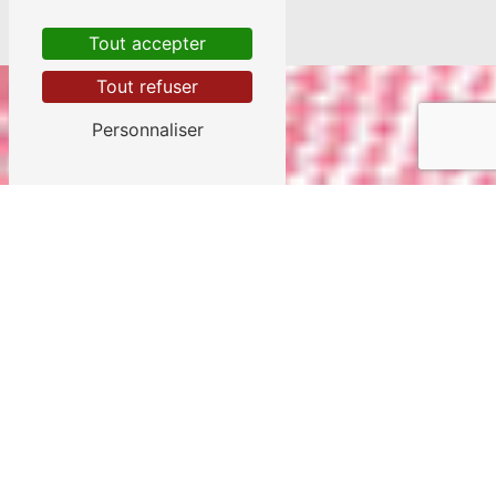
villes
Tout accepter
Tout refuser
Personnaliser
Quévert
Corseul