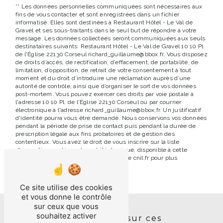
** Les données personnelles communiquées sont nécessaires aux
fins de vous contacter et sont enregistrées dans un fichier
informatisé. Elles sont destinées à Restaurant Hôtel - Le Val de
Gravel et ses sous-traitants dans le seul but de répondre à votre
message. Les données collectées seront communiquées aux seuls
destinataires suivants: Restaurant Hôtel - Le Val de Gravel 10 10 Pl.
de l'Église 22130 Corseul richard_guillaume@bbox.fr. Vous disposez
de droits d’accès, de rectification, d’effacement, de portabilité, de
limitation, d’opposition, de retrait de votre consentement à tout
moment et du droit d’introduire une réclamation auprès d’une
autorité de contrôle, ainsi que d’organiser le sort de vos données
post-mortem. Vous pouvez exercer ces droits par voie postale à
l'adresse 10 10 Pl. de l'Église 22130 Corseul ou par courrier
électronique à l'adresse richard_guillaume@bbox.fr. Un justificatif
d'identité pourra vous être demandé. Nous conservons vos données
pendant la période de prise de contact puis pendant la durée de
prescription légale aux fins probatoires et de gestion des
contentieux. Vous avez le droit de vous inscrire sur la liste
d'opposition au démarchage téléphonique, disponible à cette
adresse:
Bloctel.gouv.fr
. Consultez le site cnil.fr pour plus
d’informations sur vos droits.
Ce site utilise des cookies
et vous donne le contrôle
sur ceux que vous
souhaitez activer
Nos interventions sur ces